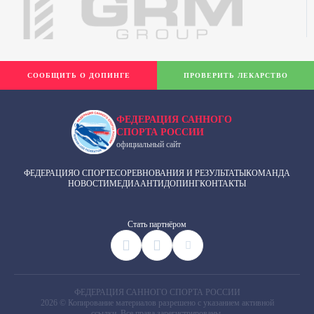
СООБЩИТЬ О ДОПИНГЕ
ПРОВЕРИТЬ ЛЕКАРСТВО
ФЕДЕРАЦИЯ САННОГО
СПОРТА РОССИИ
официальный сайт
ФЕДЕРАЦИЯ
О СПОРТЕ
СОРЕВНОВАНИЯ И РЕЗУЛЬТАТЫ
КОМАНДА
НОВОСТИ
МЕДИА
АНТИДОПИНГ
КОНТАКТЫ
Cтать партнёром
ФЕДЕРАЦИЯ САННОГО СПОРТА РОССИИ
2026 © Копирование материалов разрешено с указанием активной
ссылки. Все права зарегистрированы.