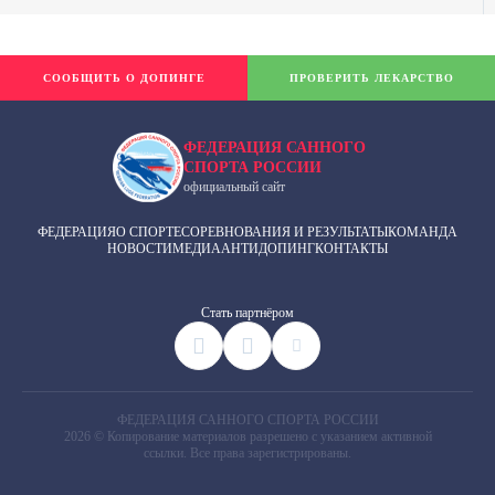
СООБЩИТЬ О ДОПИНГЕ
ПРОВЕРИТЬ ЛЕКАРСТВО
ФЕДЕРАЦИЯ САННОГО
СПОРТА РОССИИ
официальный сайт
ФЕДЕРАЦИЯ
О СПОРТЕ
СОРЕВНОВАНИЯ И РЕЗУЛЬТАТЫ
КОМАНДА
НОВОСТИ
МЕДИА
АНТИДОПИНГ
КОНТАКТЫ
Cтать партнёром
ФЕДЕРАЦИЯ САННОГО СПОРТА РОССИИ
2026 © Копирование материалов разрешено с указанием активной
ссылки. Все права зарегистрированы.