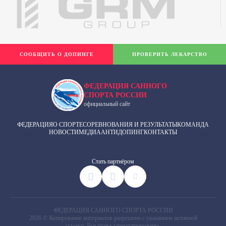
СООБЩИТЬ О ДОПИНГЕ
ПРОВЕРИТЬ ЛЕКАРСТВО
ФЕДЕРАЦИЯ САННОГО
СПОРТА РОССИИ
официальный сайт
ФЕДЕРАЦИЯ
О СПОРТЕ
СОРЕВНОВАНИЯ И РЕЗУЛЬТАТЫ
КОМАНДА
НОВОСТИ
МЕДИА
АНТИДОПИНГ
КОНТАКТЫ
Cтать партнёром
ФЕДЕРАЦИЯ САННОГО СПОРТА РОССИИ
2026 © Копирование материалов разрешено с указанием активной
ссылки. Все права зарегистрированы.