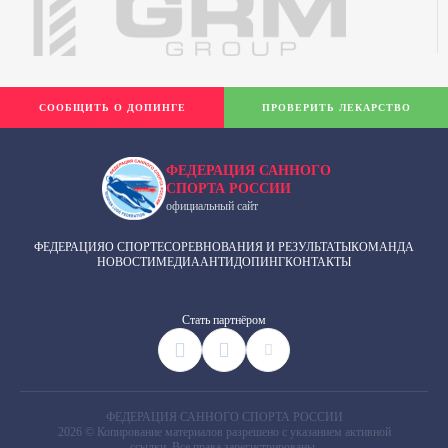
СООБЩИТЬ О ДОПИНГЕ
ПРОВЕРИТЬ ЛЕКАРСТВО
ФЕДЕРАЦИЯ САННОГО
СПОРТА РОССИИ
официальный сайт
ФЕДЕРАЦИЯ
О СПОРТЕ
СОРЕВНОВАНИЯ И РЕЗУЛЬТАТЫ
КОМАНДА
НОВОСТИ
МЕДИА
АНТИДОПИНГ
КОНТАКТЫ
Cтать партнёром
ФЕДЕРАЦИЯ САННОГО СПОРТА РОССИИ
2026 © Копирование материалов разрешено с указанием активной
ссылки. Все права зарегистрированы.