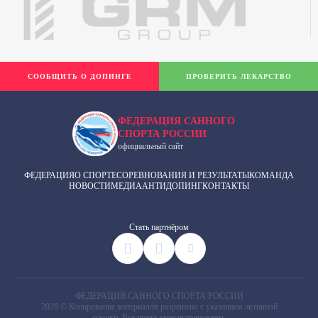
СООБЩИТЬ О ДОПИНГЕ
ПРОВЕРИТЬ ЛЕКАРСТВО
ФЕДЕРАЦИЯ САННОГО
СПОРТА РОССИИ
официальный сайт
ФЕДЕРАЦИЯ
О СПОРТЕ
СОРЕВНОВАНИЯ И РЕЗУЛЬТАТЫ
КОМАНДА
НОВОСТИ
МЕДИА
АНТИДОПИНГ
КОНТАКТЫ
Cтать партнёром
ФЕДЕРАЦИЯ САННОГО СПОРТА РОССИИ
2026 © Копирование материалов разрешено с указанием активной
ссылки. Все права зарегистрированы.