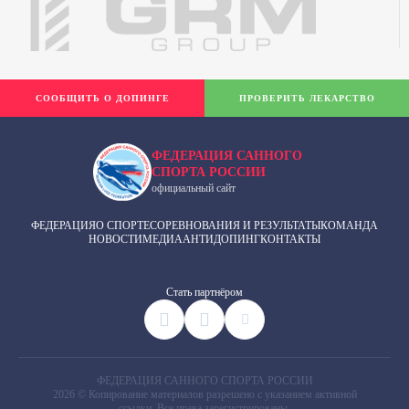
СООБЩИТЬ О ДОПИНГЕ
ПРОВЕРИТЬ ЛЕКАРСТВО
ФЕДЕРАЦИЯ САННОГО
СПОРТА РОССИИ
официальный сайт
ФЕДЕРАЦИЯ
О СПОРТЕ
СОРЕВНОВАНИЯ И РЕЗУЛЬТАТЫ
КОМАНДА
НОВОСТИ
МЕДИА
АНТИДОПИНГ
КОНТАКТЫ
Cтать партнёром
ФЕДЕРАЦИЯ САННОГО СПОРТА РОССИИ
2026 © Копирование материалов разрешено с указанием активной
ссылки. Все права зарегистрированы.