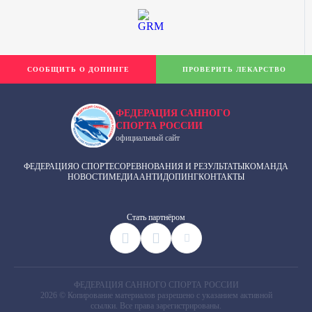
СООБЩИТЬ О ДОПИНГЕ
ПРОВЕРИТЬ ЛЕКАРСТВО
ФЕДЕРАЦИЯ САННОГО
СПОРТА РОССИИ
официальный сайт
ФЕДЕРАЦИЯ
О СПОРТЕ
СОРЕВНОВАНИЯ И РЕЗУЛЬТАТЫ
КОМАНДА
НОВОСТИ
МЕДИА
АНТИДОПИНГ
КОНТАКТЫ
Cтать партнёром
ФЕДЕРАЦИЯ САННОГО СПОРТА РОССИИ
2026 © Копирование материалов разрешено с указанием активной
ссылки. Все права зарегистрированы.