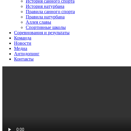
История санного спорта
История натурбана
Правила санного спорта
Правила натурбана
Аллея славы
Спортивные школы
Соревнования и результаты
Команда
Новости
Медиа
Антидопинг
Контакты