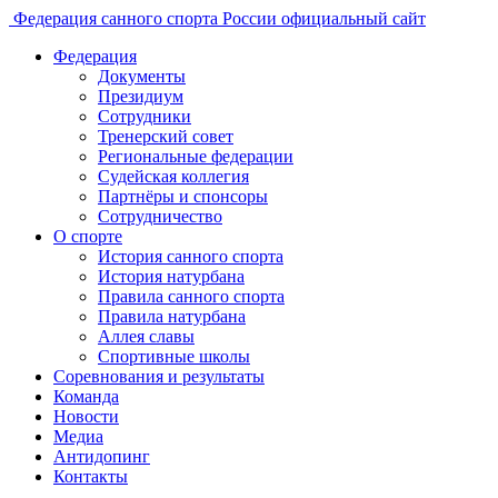
Федерация санного спорта России
официальный сайт
Федерация
Документы
Президиум
Сотрудники
Тренерский совет
Региональные федерации
Судейская коллегия
Партнёры и спонсоры
Сотрудничество
О спорте
История санного спорта
История натурбана
Правила санного спорта
Правила натурбана
Аллея славы
Спортивные школы
Соревнования и результаты
Команда
Новости
Медиа
Антидопинг
Контакты