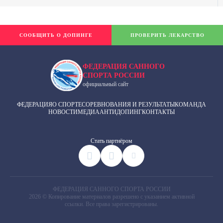
СООБЩИТЬ О ДОПИНГЕ
ПРОВЕРИТЬ ЛЕКАРСТВО
ФЕДЕРАЦИЯ САННОГО
СПОРТА РОССИИ
официальный сайт
ФЕДЕРАЦИЯ
О СПОРТЕ
СОРЕВНОВАНИЯ И РЕЗУЛЬТАТЫ
КОМАНДА
НОВОСТИ
МЕДИА
АНТИДОПИНГ
КОНТАКТЫ
Cтать партнёром
ФЕДЕРАЦИЯ САННОГО СПОРТА РОССИИ
2026 © Копирование материалов разрешено с указанием активной
ссылки. Все права зарегистрированы.