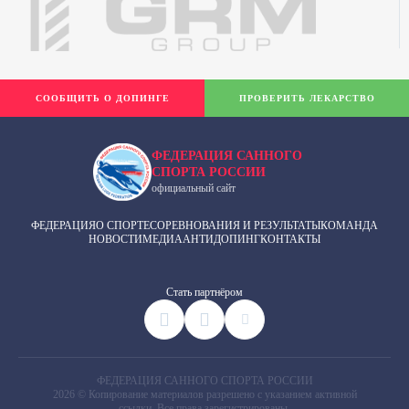
СООБЩИТЬ О ДОПИНГЕ
ПРОВЕРИТЬ ЛЕКАРСТВО
ФЕДЕРАЦИЯ САННОГО
СПОРТА РОССИИ
официальный сайт
ФЕДЕРАЦИЯ
О СПОРТЕ
СОРЕВНОВАНИЯ И РЕЗУЛЬТАТЫ
КОМАНДА
НОВОСТИ
МЕДИА
АНТИДОПИНГ
КОНТАКТЫ
Cтать партнёром
ФЕДЕРАЦИЯ САННОГО СПОРТА РОССИИ
2026 © Копирование материалов разрешено с указанием активной
ссылки. Все права зарегистрированы.