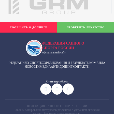
СООБЩИТЬ О ДОПИНГЕ
ПРОВЕРИТЬ ЛЕКАРСТВО
ФЕДЕРАЦИЯ САННОГО
СПОРТА РОССИИ
официальный сайт
ФЕДЕРАЦИЯ
О СПОРТЕ
СОРЕВНОВАНИЯ И РЕЗУЛЬТАТЫ
КОМАНДА
НОВОСТИ
МЕДИА
АНТИДОПИНГ
КОНТАКТЫ
Cтать партнёром
ФЕДЕРАЦИЯ САННОГО СПОРТА РОССИИ
2026 © Копирование материалов разрешено с указанием активной
ссылки. Все права зарегистрированы.