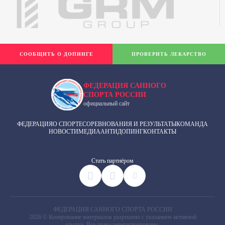
СООБЩИТЬ О ДОПИНГЕ
ПРОВЕРИТЬ ЛЕКАРСТВО
ФЕДЕРАЦИЯ САННОГО
СПОРТА РОССИИ
официальный сайт
ФЕДЕРАЦИЯ
О СПОРТЕ
СОРЕВНОВАНИЯ И РЕЗУЛЬТАТЫ
КОМАНДА
НОВОСТИ
МЕДИА
АНТИДОПИНГ
КОНТАКТЫ
Cтать партнёром
ФЕДЕРАЦИЯ САННОГО СПОРТА РОССИИ
2026 © Копирование материалов разрешено с указанием активной
ссылки. Все права зарегистрированы.