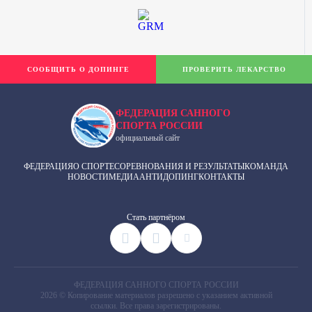
СООБЩИТЬ О ДОПИНГЕ
ПРОВЕРИТЬ ЛЕКАРСТВО
ФЕДЕРАЦИЯ САННОГО
СПОРТА РОССИИ
официальный сайт
ФЕДЕРАЦИЯ
О СПОРТЕ
СОРЕВНОВАНИЯ И РЕЗУЛЬТАТЫ
КОМАНДА
НОВОСТИ
МЕДИА
АНТИДОПИНГ
КОНТАКТЫ
Cтать партнёром
ФЕДЕРАЦИЯ САННОГО СПОРТА РОССИИ
2026 © Копирование материалов разрешено с указанием активной
ссылки. Все права зарегистрированы.