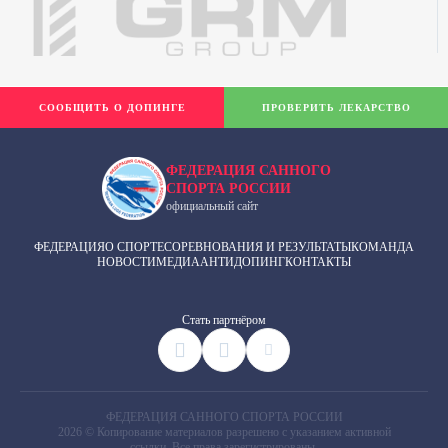
СООБЩИТЬ О ДОПИНГЕ
ПРОВЕРИТЬ ЛЕКАРСТВО
ФЕДЕРАЦИЯ САННОГО
СПОРТА РОССИИ
официальный сайт
ФЕДЕРАЦИЯ
О СПОРТЕ
СОРЕВНОВАНИЯ И РЕЗУЛЬТАТЫ
КОМАНДА
НОВОСТИ
МЕДИА
АНТИДОПИНГ
КОНТАКТЫ
Cтать партнёром
ФЕДЕРАЦИЯ САННОГО СПОРТА РОССИИ
2026 © Копирование материалов разрешено с указанием активной
ссылки. Все права зарегистрированы.