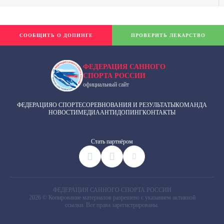
СООБЩИТЬ О ДОПИНГЕ
ПРОВЕРИТЬ ЛЕКАРСТВО
ФЕДЕРАЦИЯ САННОГО
СПОРТА РОССИИ
официальный сайт
ФЕДЕРАЦИЯ
О СПОРТЕ
СОРЕВНОВАНИЯ И РЕЗУЛЬТАТЫ
КОМАНДА
НОВОСТИ
МЕДИА
АНТИДОПИНГ
КОНТАКТЫ
Cтать партнёром
ФЕДЕРАЦИЯ САННОГО СПОРТА РОССИИ
2026 © Копирование материалов разрешено с указанием активной
ссылки. Все права зарегистрированы.