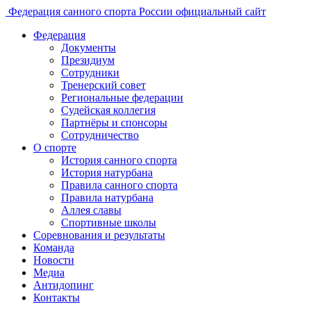
Федерация санного спорта России
официальный сайт
Федерация
Документы
Президиум
Сотрудники
Тренерский совет
Региональные федерации
Судейская коллегия
Партнёры и спонсоры
Сотрудничество
О спорте
История санного спорта
История натурбана
Правила санного спорта
Правила натурбана
Аллея славы
Спортивные школы
Соревнования и результаты
Команда
Новости
Медиа
Антидопинг
Контакты