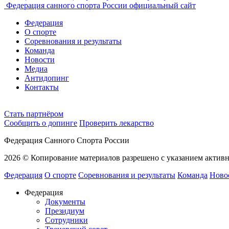
Федерация санного спорта России
официальный сайт
Федерация
О спорте
Соревнования и результаты
Команда
Новости
Медиа
Антидопинг
Контакты
Cтать партнёром
Сообщить о допинге
Проверить лекарство
Федерация Санного Спорта России
2026 © Копирование материалов разрешено с указанием активн
Федерация
О спорте
Соревнования и результаты
Команда
Ново
Федерация
Документы
Президиум
Сотрудники