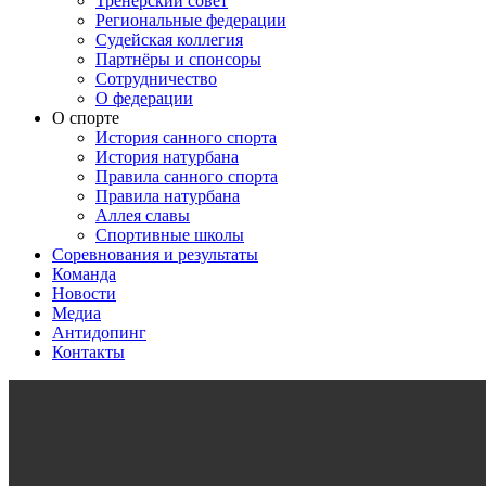
Тренерский совет
Региональные федерации
Судейская коллегия
Партнёры и спонсоры
Сотрудничество
О федерации
О спорте
История санного спорта
История натурбана
Правила санного спорта
Правила натурбана
Аллея славы
Спортивные школы
Соревнования и результаты
Команда
Новости
Медиа
Антидопинг
Контакты