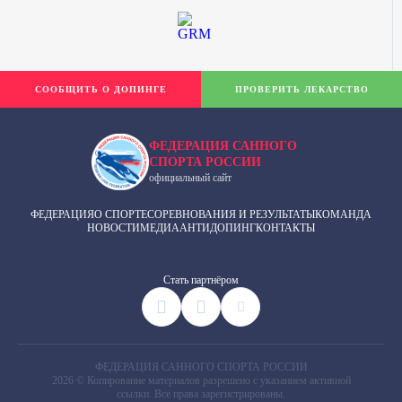
СООБЩИТЬ О ДОПИНГЕ
ПРОВЕРИТЬ ЛЕКАРСТВО
ФЕДЕРАЦИЯ САННОГО
СПОРТА РОССИИ
официальный сайт
ФЕДЕРАЦИЯ
О СПОРТЕ
СОРЕВНОВАНИЯ И РЕЗУЛЬТАТЫ
КОМАНДА
НОВОСТИ
МЕДИА
АНТИДОПИНГ
КОНТАКТЫ
Cтать партнёром
ФЕДЕРАЦИЯ САННОГО СПОРТА РОССИИ
2026 © Копирование материалов разрешено с указанием активной
ссылки. Все права зарегистрированы.