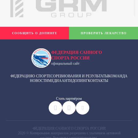
СООБЩИТЬ О ДОПИНГЕ
ПРОВЕРИТЬ ЛЕКАРСТВО
ФЕДЕРАЦИЯ САННОГО
СПОРТА РОССИИ
официальный сайт
ФЕДЕРАЦИЯ
О СПОРТЕ
СОРЕВНОВАНИЯ И РЕЗУЛЬТАТЫ
КОМАНДА
НОВОСТИ
МЕДИА
АНТИДОПИНГ
КОНТАКТЫ
Cтать партнёром
ФЕДЕРАЦИЯ САННОГО СПОРТА РОССИИ
2026 © Копирование материалов разрешено с указанием активной
ссылки. Все права зарегистрированы.