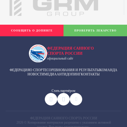
СООБЩИТЬ О ДОПИНГЕ
ПРОВЕРИТЬ ЛЕКАРСТВО
ФЕДЕРАЦИЯ САННОГО
СПОРТА РОССИИ
официальный сайт
ФЕДЕРАЦИЯ
О СПОРТЕ
СОРЕВНОВАНИЯ И РЕЗУЛЬТАТЫ
КОМАНДА
НОВОСТИ
МЕДИА
АНТИДОПИНГ
КОНТАКТЫ
Cтать партнёром
ФЕДЕРАЦИЯ САННОГО СПОРТА РОССИИ
2026 © Копирование материалов разрешено с указанием активной
ссылки. Все права зарегистрированы.