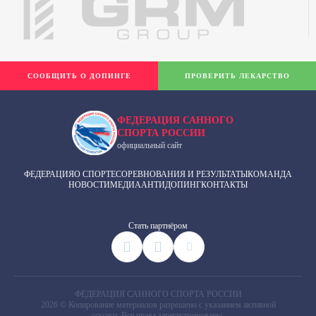
СООБЩИТЬ О ДОПИНГЕ
ПРОВЕРИТЬ ЛЕКАРСТВО
ФЕДЕРАЦИЯ САННОГО
СПОРТА РОССИИ
официальный сайт
ФЕДЕРАЦИЯ
О СПОРТЕ
СОРЕВНОВАНИЯ И РЕЗУЛЬТАТЫ
КОМАНДА
НОВОСТИ
МЕДИА
АНТИДОПИНГ
КОНТАКТЫ
Cтать партнёром
ФЕДЕРАЦИЯ САННОГО СПОРТА РОССИИ
2026 © Копирование материалов разрешено с указанием активной
ссылки. Все права зарегистрированы.