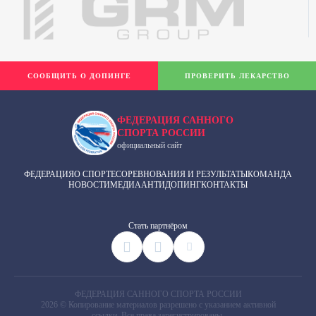
СООБЩИТЬ О ДОПИНГЕ
ПРОВЕРИТЬ ЛЕКАРСТВО
ФЕДЕРАЦИЯ САННОГО
СПОРТА РОССИИ
официальный сайт
ФЕДЕРАЦИЯ
О СПОРТЕ
СОРЕВНОВАНИЯ И РЕЗУЛЬТАТЫ
КОМАНДА
НОВОСТИ
МЕДИА
АНТИДОПИНГ
КОНТАКТЫ
Cтать партнёром
ФЕДЕРАЦИЯ САННОГО СПОРТА РОССИИ
2026 © Копирование материалов разрешено с указанием активной
ссылки. Все права зарегистрированы.