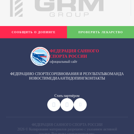
СООБЩИТЬ О ДОПИНГЕ
ПРОВЕРИТЬ ЛЕКАРСТВО
ФЕДЕРАЦИЯ САННОГО
СПОРТА РОССИИ
официальный сайт
ФЕДЕРАЦИЯ
О СПОРТЕ
СОРЕВНОВАНИЯ И РЕЗУЛЬТАТЫ
КОМАНДА
НОВОСТИ
МЕДИА
АНТИДОПИНГ
КОНТАКТЫ
Cтать партнёром
ФЕДЕРАЦИЯ САННОГО СПОРТА РОССИИ
2026 © Копирование материалов разрешено с указанием активной
ссылки. Все права зарегистрированы.