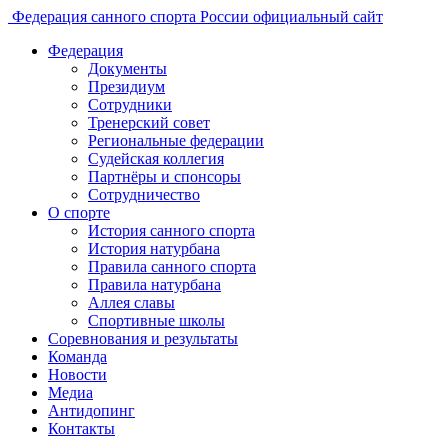
Федерация санного спорта России
официальный сайт
Федерация
Документы
Президиум
Сотрудники
Тренерский совет
Региональные федерации
Судейская коллегия
Партнёры и спонсоры
Сотрудничество
О спорте
История санного спорта
История натурбана
Правила санного спорта
Правила натурбана
Аллея славы
Спортивные школы
Соревнования и результаты
Команда
Новости
Медиа
Антидопинг
Контакты