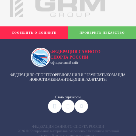
СООБЩИТЬ О ДОПИНГЕ
ПРОВЕРИТЬ ЛЕКАРСТВО
ФЕДЕРАЦИЯ САННОГО
СПОРТА РОССИИ
официальный сайт
ФЕДЕРАЦИЯ
О СПОРТЕ
СОРЕВНОВАНИЯ И РЕЗУЛЬТАТЫ
КОМАНДА
НОВОСТИ
МЕДИА
АНТИДОПИНГ
КОНТАКТЫ
Cтать партнёром
ФЕДЕРАЦИЯ САННОГО СПОРТА РОССИИ
2026 © Копирование материалов разрешено с указанием активной
ссылки. Все права зарегистрированы.