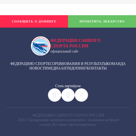
СООБЩИТЬ О ДОПИНГЕ
ПРОВЕРИТЬ ЛЕКАРСТВО
ФЕДЕРАЦИЯ САННОГО
СПОРТА РОССИИ
официальный сайт
ФЕДЕРАЦИЯ
О СПОРТЕ
СОРЕВНОВАНИЯ И РЕЗУЛЬТАТЫ
КОМАНДА
НОВОСТИ
МЕДИА
АНТИДОПИНГ
КОНТАКТЫ
Cтать партнёром
ФЕДЕРАЦИЯ САННОГО СПОРТА РОССИИ
2026 © Копирование материалов разрешено с указанием активной
ссылки. Все права зарегистрированы.