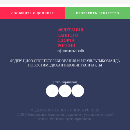
СООБЩИТЬ О ДОПИНГЕ
ПРОВЕРИТЬ ЛЕКАРСТВО
ФЕДЕРАЦИЯ
САННОГО
СПОРТА
РОССИИ
официальный сайт
ФЕДЕРАЦИЯ
О СПОРТЕ
СОРЕВНОВАНИЯ И РЕЗУЛЬТАТЫ
КОМАНДА
НОВОСТИ
МЕДИА
АНТИДОПИНГ
КОНТАКТЫ
Cтать партнёром
ФЕДЕРАЦИЯ САННОГО СПОРТА РОССИИ
2026 © Копирование материалов разрешено с указанием активной
ссылки. Все права зарегистрированы.