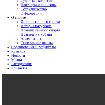
Судейская коллегия
Партнёры и спонсоры
Сотрудничество
О федерации
О спорте
История санного спорта
История натурбана
Правила санного спорта
Правила натурбана
Аллея славы
Спортивные школы
Соревнования и результаты
Команда
Новости
Медиа
Антидопинг
Контакты