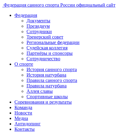
Федерация санного спорта России
официальный сайт
Федерация
Документы
Президиум
Сотрудники
Тренерский совет
Региональные федерации
Судейская коллегия
Партнёры и спонсоры
Сотрудничество
О спорте
История санного спорта
История натурбана
Правила санного спорта
Правила натурбана
Аллея славы
Спортивные школы
Соревнования и результаты
Команда
Новости
Медиа
Антидопинг
Контакты