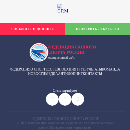
СООБЩИТЬ О ДОПИНГЕ
ПРОВЕРИТЬ ЛЕКАРСТВО
ФЕДЕРАЦИЯ САННОГО
СПОРТА РОССИИ
официальный сайт
ФЕДЕРАЦИЯ
О СПОРТЕ
СОРЕВНОВАНИЯ И РЕЗУЛЬТАТЫ
КОМАНДА
НОВОСТИ
МЕДИА
АНТИДОПИНГ
КОНТАКТЫ
Cтать партнёром
ФЕДЕРАЦИЯ САННОГО СПОРТА РОССИИ
2026 © Копирование материалов разрешено с указанием активной
ссылки. Все права зарегистрированы.