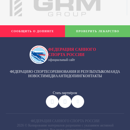
СООБЩИТЬ О ДОПИНГЕ
ПРОВЕРИТЬ ЛЕКАРСТВО
ФЕДЕРАЦИЯ САННОГО
СПОРТА РОССИИ
официальный сайт
ФЕДЕРАЦИЯ
О СПОРТЕ
СОРЕВНОВАНИЯ И РЕЗУЛЬТАТЫ
КОМАНДА
НОВОСТИ
МЕДИА
АНТИДОПИНГ
КОНТАКТЫ
Cтать партнёром
ФЕДЕРАЦИЯ САННОГО СПОРТА РОССИИ
2026 © Копирование материалов разрешено с указанием активной
ссылки. Все права зарегистрированы.