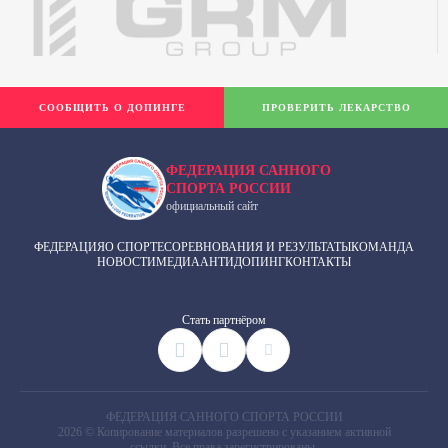
СООБЩИТЬ О ДОПИНГЕ
ПРОВЕРИТЬ ЛЕКАРСТВО
ФЕДЕРАЦИЯ САННОГО
СПОРТА РОССИИ
официальный сайт
ФЕДЕРАЦИЯ
О СПОРТЕ
СОРЕВНОВАНИЯ И РЕЗУЛЬТАТЫ
КОМАНДА
НОВОСТИ
МЕДИА
АНТИДОПИНГ
КОНТАКТЫ
Cтать партнёром
ФЕДЕРАЦИЯ САННОГО СПОРТА РОССИИ
2026 © Копирование материалов разрешено с указанием активной
ссылки. Все права зарегистрированы.