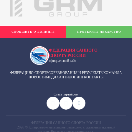
СООБЩИТЬ О ДОПИНГЕ
ПРОВЕРИТЬ ЛЕКАРСТВО
ФЕДЕРАЦИЯ САННОГО
СПОРТА РОССИИ
официальный сайт
ФЕДЕРАЦИЯ
О СПОРТЕ
СОРЕВНОВАНИЯ И РЕЗУЛЬТАТЫ
КОМАНДА
НОВОСТИ
МЕДИА
АНТИДОПИНГ
КОНТАКТЫ
Cтать партнёром
ФЕДЕРАЦИЯ САННОГО СПОРТА РОССИИ
2026 © Копирование материалов разрешено с указанием активной
ссылки. Все права зарегистрированы.