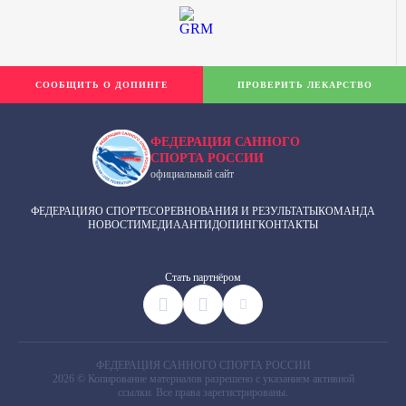
СООБЩИТЬ О ДОПИНГЕ
ПРОВЕРИТЬ ЛЕКАРСТВО
ФЕДЕРАЦИЯ САННОГО
СПОРТА РОССИИ
официальный сайт
ФЕДЕРАЦИЯ
О СПОРТЕ
СОРЕВНОВАНИЯ И РЕЗУЛЬТАТЫ
КОМАНДА
НОВОСТИ
МЕДИА
АНТИДОПИНГ
КОНТАКТЫ
Cтать партнёром
ФЕДЕРАЦИЯ САННОГО СПОРТА РОССИИ
2026 © Копирование материалов разрешено с указанием активной
ссылки. Все права зарегистрированы.