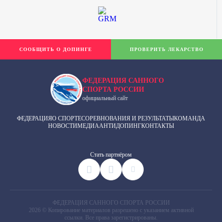
СООБЩИТЬ О ДОПИНГЕ
ПРОВЕРИТЬ ЛЕКАРСТВО
ФЕДЕРАЦИЯ САННОГО
СПОРТА РОССИИ
официальный сайт
ФЕДЕРАЦИЯ
О СПОРТЕ
СОРЕВНОВАНИЯ И РЕЗУЛЬТАТЫ
КОМАНДА
НОВОСТИ
МЕДИА
АНТИДОПИНГ
КОНТАКТЫ
Cтать партнёром
ФЕДЕРАЦИЯ САННОГО СПОРТА РОССИИ
2026 © Копирование материалов разрешено с указанием активной
ссылки. Все права зарегистрированы.