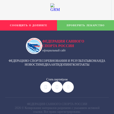
СООБЩИТЬ О ДОПИНГЕ
ПРОВЕРИТЬ ЛЕКАРСТВО
ФЕДЕРАЦИЯ САННОГО
СПОРТА РОССИИ
официальный сайт
ФЕДЕРАЦИЯ
О СПОРТЕ
СОРЕВНОВАНИЯ И РЕЗУЛЬТАТЫ
КОМАНДА
НОВОСТИ
МЕДИА
АНТИДОПИНГ
КОНТАКТЫ
Cтать партнёром
ФЕДЕРАЦИЯ САННОГО СПОРТА РОССИИ
2026 © Копирование материалов разрешено с указанием активной
ссылки. Все права зарегистрированы.