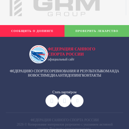
СООБЩИТЬ О ДОПИНГЕ
ПРОВЕРИТЬ ЛЕКАРСТВО
ФЕДЕРАЦИЯ САННОГО
СПОРТА РОССИИ
официальный сайт
ФЕДЕРАЦИЯ
О СПОРТЕ
СОРЕВНОВАНИЯ И РЕЗУЛЬТАТЫ
КОМАНДА
НОВОСТИ
МЕДИА
АНТИДОПИНГ
КОНТАКТЫ
Cтать партнёром
ФЕДЕРАЦИЯ САННОГО СПОРТА РОССИИ
2026 © Копирование материалов разрешено с указанием активной
ссылки. Все права зарегистрированы.