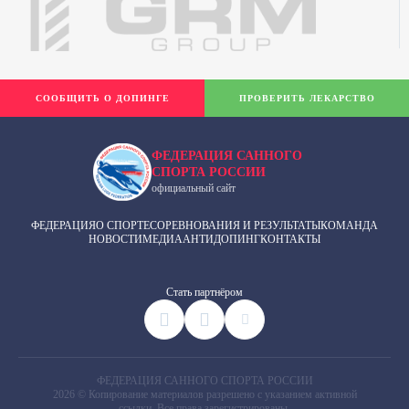
СООБЩИТЬ О ДОПИНГЕ
ПРОВЕРИТЬ ЛЕКАРСТВО
ФЕДЕРАЦИЯ САННОГО
СПОРТА РОССИИ
официальный сайт
ФЕДЕРАЦИЯ
О СПОРТЕ
СОРЕВНОВАНИЯ И РЕЗУЛЬТАТЫ
КОМАНДА
НОВОСТИ
МЕДИА
АНТИДОПИНГ
КОНТАКТЫ
Cтать партнёром
ФЕДЕРАЦИЯ САННОГО СПОРТА РОССИИ
2026 © Копирование материалов разрешено с указанием активной
ссылки. Все права зарегистрированы.