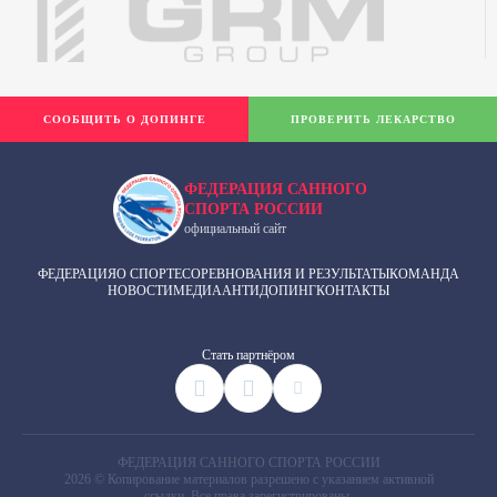
СООБЩИТЬ О ДОПИНГЕ
ПРОВЕРИТЬ ЛЕКАРСТВО
ФЕДЕРАЦИЯ САННОГО
СПОРТА РОССИИ
официальный сайт
ФЕДЕРАЦИЯ
О СПОРТЕ
СОРЕВНОВАНИЯ И РЕЗУЛЬТАТЫ
КОМАНДА
НОВОСТИ
МЕДИА
АНТИДОПИНГ
КОНТАКТЫ
Cтать партнёром
ФЕДЕРАЦИЯ САННОГО СПОРТА РОССИИ
2026 © Копирование материалов разрешено с указанием активной
ссылки. Все права зарегистрированы.