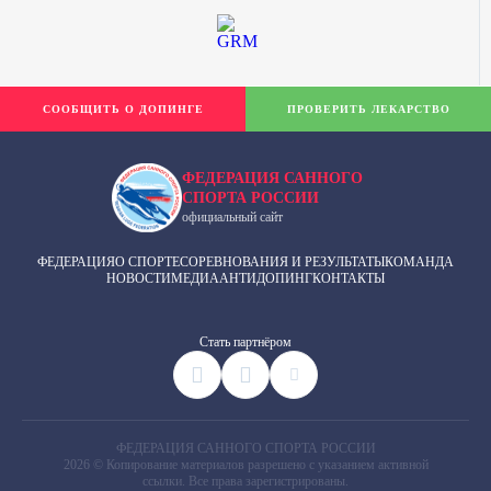
СООБЩИТЬ О ДОПИНГЕ
ПРОВЕРИТЬ ЛЕКАРСТВО
ФЕДЕРАЦИЯ САННОГО
СПОРТА РОССИИ
официальный сайт
ФЕДЕРАЦИЯ
О СПОРТЕ
СОРЕВНОВАНИЯ И РЕЗУЛЬТАТЫ
КОМАНДА
НОВОСТИ
МЕДИА
АНТИДОПИНГ
КОНТАКТЫ
Cтать партнёром
ФЕДЕРАЦИЯ САННОГО СПОРТА РОССИИ
2026 © Копирование материалов разрешено с указанием активной
ссылки. Все права зарегистрированы.