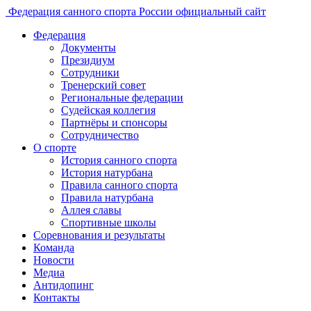
Федерация санного спорта России
официальный сайт
Федерация
Документы
Президиум
Сотрудники
Тренерский совет
Региональные федерации
Судейская коллегия
Партнёры и спонсоры
Сотрудничество
О спорте
История санного спорта
История натурбана
Правила санного спорта
Правила натурбана
Аллея славы
Спортивные школы
Соревнования и результаты
Команда
Новости
Медиа
Антидопинг
Контакты