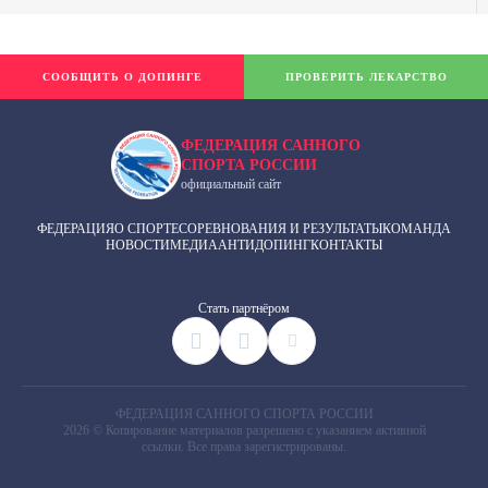
СООБЩИТЬ О ДОПИНГЕ
ПРОВЕРИТЬ ЛЕКАРСТВО
ФЕДЕРАЦИЯ САННОГО
СПОРТА РОССИИ
официальный сайт
ФЕДЕРАЦИЯ
О СПОРТЕ
СОРЕВНОВАНИЯ И РЕЗУЛЬТАТЫ
КОМАНДА
НОВОСТИ
МЕДИА
АНТИДОПИНГ
КОНТАКТЫ
Cтать партнёром
ФЕДЕРАЦИЯ САННОГО СПОРТА РОССИИ
2026 © Копирование материалов разрешено с указанием активной
ссылки. Все права зарегистрированы.