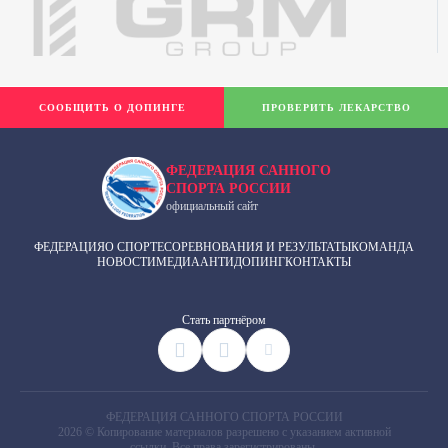
СООБЩИТЬ О ДОПИНГЕ
ПРОВЕРИТЬ ЛЕКАРСТВО
ФЕДЕРАЦИЯ САННОГО
СПОРТА РОССИИ
официальный сайт
ФЕДЕРАЦИЯ
О СПОРТЕ
СОРЕВНОВАНИЯ И РЕЗУЛЬТАТЫ
КОМАНДА
НОВОСТИ
МЕДИА
АНТИДОПИНГ
КОНТАКТЫ
Cтать партнёром
ФЕДЕРАЦИЯ САННОГО СПОРТА РОССИИ
2026 © Копирование материалов разрешено с указанием активной
ссылки. Все права зарегистрированы.