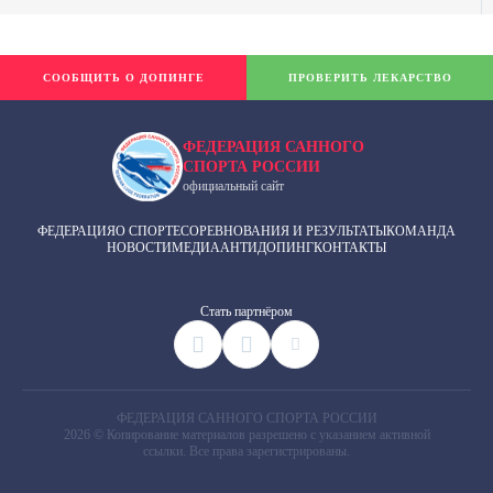
СООБЩИТЬ О ДОПИНГЕ
ПРОВЕРИТЬ ЛЕКАРСТВО
ФЕДЕРАЦИЯ САННОГО
СПОРТА РОССИИ
официальный сайт
ФЕДЕРАЦИЯ
О СПОРТЕ
СОРЕВНОВАНИЯ И РЕЗУЛЬТАТЫ
КОМАНДА
НОВОСТИ
МЕДИА
АНТИДОПИНГ
КОНТАКТЫ
Cтать партнёром
ФЕДЕРАЦИЯ САННОГО СПОРТА РОССИИ
2026 © Копирование материалов разрешено с указанием активной
ссылки. Все права зарегистрированы.