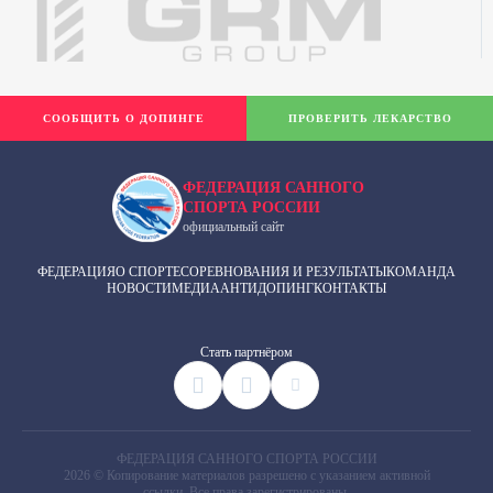
СООБЩИТЬ О ДОПИНГЕ
ПРОВЕРИТЬ ЛЕКАРСТВО
ФЕДЕРАЦИЯ САННОГО
СПОРТА РОССИИ
официальный сайт
ФЕДЕРАЦИЯ
О СПОРТЕ
СОРЕВНОВАНИЯ И РЕЗУЛЬТАТЫ
КОМАНДА
НОВОСТИ
МЕДИА
АНТИДОПИНГ
КОНТАКТЫ
Cтать партнёром
ФЕДЕРАЦИЯ САННОГО СПОРТА РОССИИ
2026 © Копирование материалов разрешено с указанием активной
ссылки. Все права зарегистрированы.