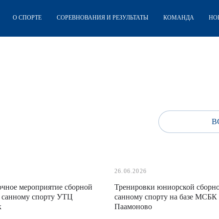
О СПОРТЕ
СОРЕВНОВАНИЯ И РЕЗУЛЬТАТЫ
КОМАНДА
НО
В
26.06.2026
чное мероприятие сборной
Тренировки юниорской сборн
 санному спорту УТЦ
санному спорту на базе МСБК
к
Паамоново