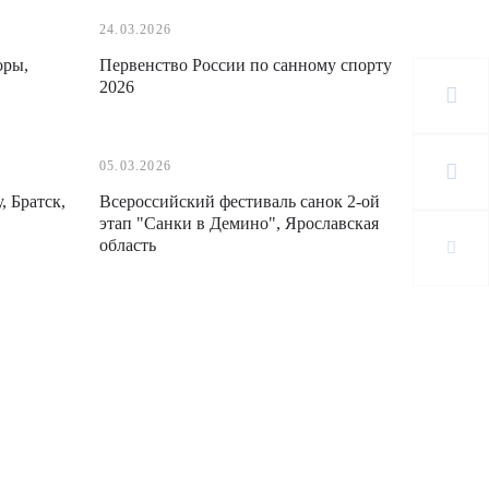
24.03.2026
оры,
Первенство России по санному спорту
2026
05.03.2026
 Братск,
Всероссийский фестиваль санок 2-ой
этап "Санки в Демино", Ярославская
область