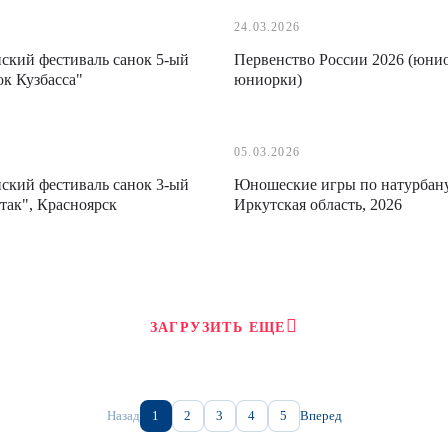
24.03.2026
ский фестиваль санок 5-ый
Первенство России 2026 (юни
ок Кузбасса"
юниорки)
05.03.2026
ский фестиваль санок 3-ый
Юношеские игры по натурбану,
так", Красноярск
Иркутская область, 2026
ЗАГРУЗИТЬ ЕЩЕ
Назад
1
2
3
4
5
Вперед